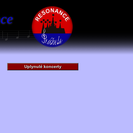
ce
Uplynulé koncerty