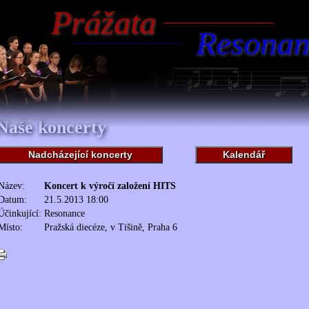
Prážata
Resonan
Naše koncerty
Nadcházející koncerty
Kalendář
Název:
Koncert k výročí založení HITS
Datum:
21.5.2013 18:00
Účinkující:
Resonance
Místo:
Pražská diecéze, v Tišině, Praha 6