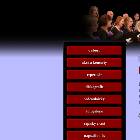
o sboru
akce a koncerty
repertoár
diskografie
videoukázky
fotogalerie
zápisky z cest
napsali o nás