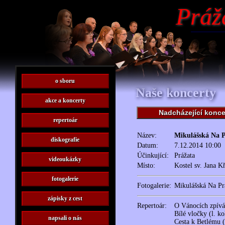
Práž
o sboru
Naše koncerty
akce a koncerty
Nadcházející konce
repertoár
Název:
Mikulášská Na P
diskografie
Datum:
7.12.2014 10:00
Účinkující:
Prážata
videoukázky
Místo:
Kostel sv. Jana Kř
fotogalerie
Fotogalerie:
Mikulášská Na Pr
zápisky z cest
Repertoár:
O Vánocích zpívá
Bílé vločky (l. ko
napsali o nás
Cesta k Betlému (