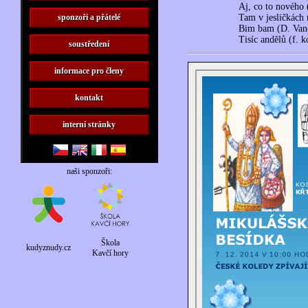
Aj, co to nového 
sponzoři a přátelé
Tam v jesličkách 
Bim bam (D. Van
Tisíc andělů (f. k
soustředení
informace pro členy
kontakt
interní stránky
naši sponzoři:
Magistrát
hl. m.
Assist Point
Škola
kudyznudy.cz
Prahy
Kavčí hory