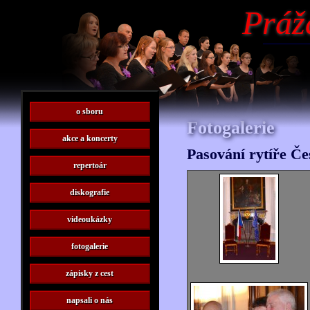
Práž
o sboru
Fotogalerie
akce a koncerty
Pasování rytíře Č
repertoár
diskografie
videoukázky
fotogalerie
zápisky z cest
napsali o nás