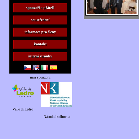
sponzoři a přátelé
soustředení
informace pro členy
kontakt
interní stránky
naši sponzoři:
Valle di Ledro
Národní knihovna