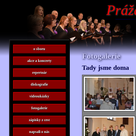
Práž
o sboru
Fotogalerie
akce a koncerty
Tady jsme doma
repertoár
diskografie
videoukázky
fotogalerie
zápisky z cest
napsali o nás