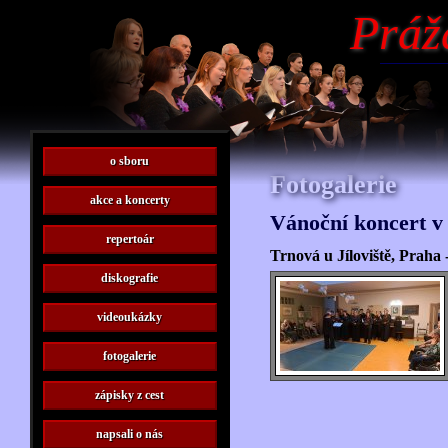
Práž
o sboru
Fotogalerie
akce a koncerty
Vánoční koncert 
repertoár
Trnová u Jíloviště, Praha
diskografie
videoukázky
fotogalerie
zápisky z cest
napsali o nás