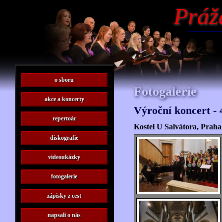
Práž
o sboru
Fotogalerie
akce a koncerty
Výroční koncert - 
repertoár
Kostel U Salvátora, Praha
diskografie
videoukázky
fotogalerie
zápisky z cest
napsali o nás