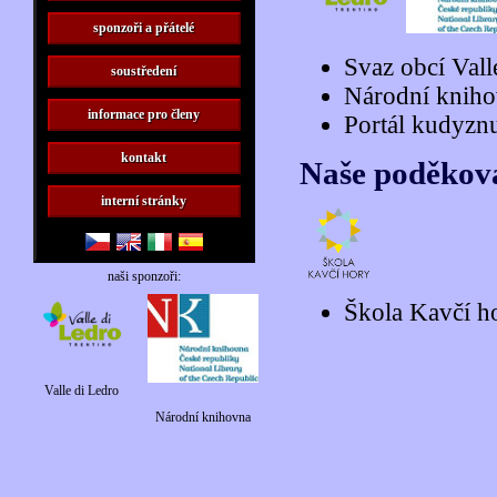
sponzoři a přátelé
Svaz obcí Vall
soustředení
Národní kniho
informace pro členy
Portál kudyzn
kontakt
Naše poděková
interní stránky
naši sponzoři:
Škola Kavčí ho
Valle di Ledro
Národní knihovna