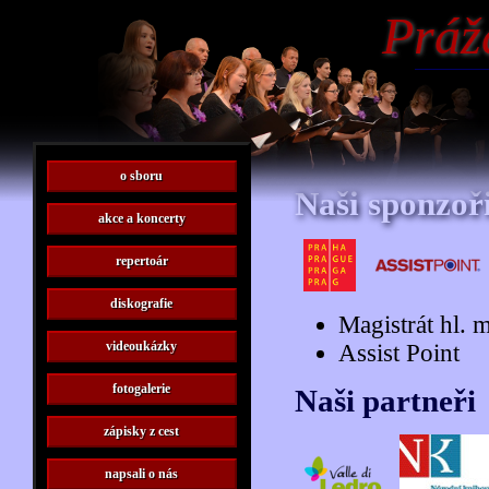
Práž
o sboru
Naši sponzoř
akce a koncerty
repertoár
diskografie
Magistrát hl. 
videoukázky
Assist Point
fotogalerie
Naši partneři
zápisky z cest
napsali o nás