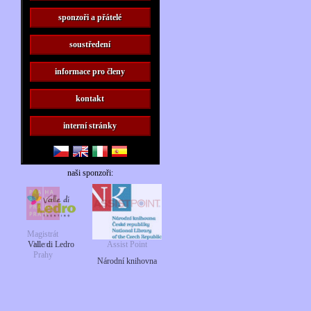
sponzoři a přátelé
soustředení
informace pro členy
kontakt
interní stránky
naši sponzoři:
Magistrát
Valle di Ledro
hl. m.
Assist Point
Prahy
Národní knihovna