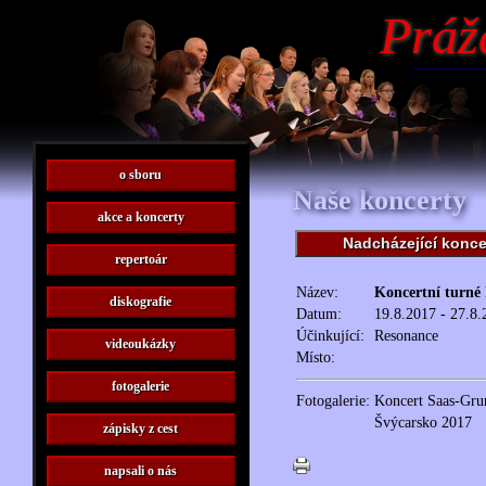
Práž
o sboru
Naše koncerty
akce a koncerty
Nadcházející konce
repertoár
Název:
Koncertní turné
diskografie
Datum:
19.8.2017 - 27.8.
Účinkující:
Resonance
videoukázky
Místo:
fotogalerie
Fotogalerie:
Koncert Saas-Gru
Švýcarsko 2017
zápisky z cest
napsali o nás