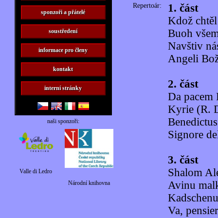
Repertoár:
1. část
sponzoři a přátelé
Kdož chtěl
Buoh všem
soustředení
Navštiv nás
informace pro členy
Angeli Bož
kontakt
2. část
interní stránky
Da pacem 
Kyrie (R. 
Benedictus 
naši sponzoři:
Signore de
3. část
Shalom Al
Valle di Ledro
Avinu mal
Národní knihovna
Kadschen
Va, pensie