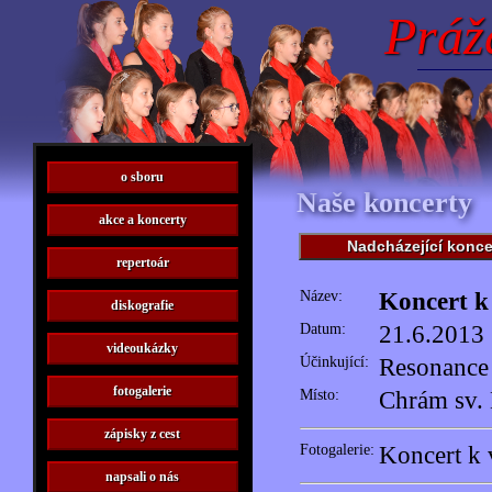
Práž
o sboru
Naše koncerty
akce a koncerty
Nadcházející konce
repertoár
Název:
Koncert k
diskografie
Datum:
21.6.2013
videoukázky
Účinkující:
Resonance
fotogalerie
Místo:
Chrám sv. 
zápisky z cest
Fotogalerie:
Koncert k 
napsali o nás