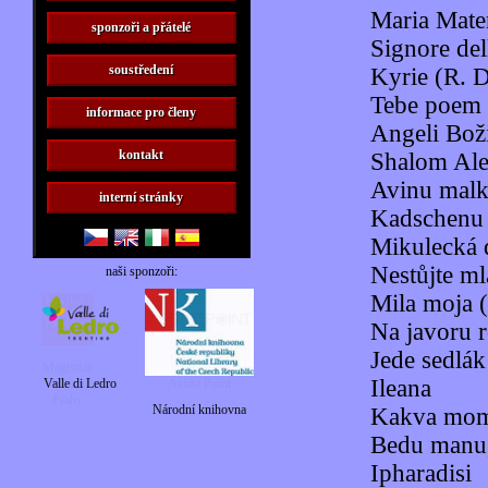
Maria Mate
sponzoři a přátelé
Signore del
soustředení
Kyrie (R. 
Tebe poem
informace pro členy
Angeli Bož
kontakt
Shalom Ale
Avinu malk
interní stránky
Kadschenu
Mikulecká 
Nestůjte m
naši sponzoři:
Mila moja 
Na javoru 
Jede sedlák
Ileana
Valle di Ledro
Národní knihovna
Kakva mo
Bedu manu,
Ipharadisi