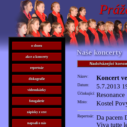
Práž
o sboru
Naše koncerty
akce a koncerty
Nadcházející konce
repertoár
Název:
Koncert v
diskografie
Datum:
5.7.2013 1
videoukázky
Účinkující:
Resonance
fotogalerie
Místo:
Kostel Pov
zápisky z cest
Repertoár:
Da pacem 
napsali o nás
Viva tutte l