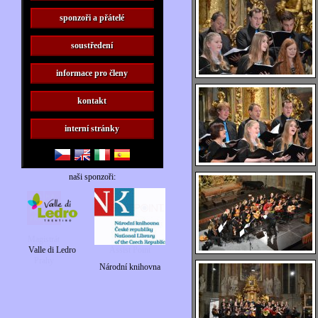
sponzoři a přátelé
soustředení
informace pro členy
kontakt
interní stránky
naši sponzoři:
Valle di Ledro
Národní knihovna