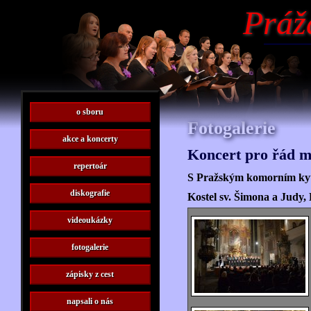
Práž
o sboru
Fotogalerie
akce a koncerty
Koncert pro řád m
repertoár
S Pražským komorním kyt
diskografie
Kostel sv. Šimona a Judy, 
videoukázky
fotogalerie
zápisky z cest
napsali o nás