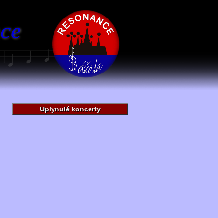
ce
Uplynulé koncerty