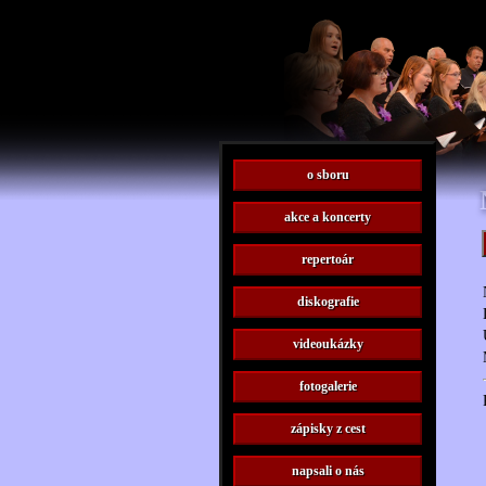
o sboru
akce a koncerty
repertoár
diskografie
videoukázky
fotogalerie
zápisky z cest
napsali o nás