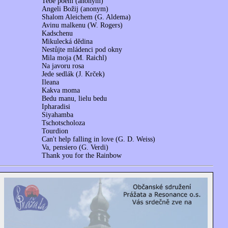
Tebe poem (anonym)
Angeli Božij (anonym)
Shalom Aleichem (G. Aldema)
Avinu malkenu (W. Rogers)
Kadschenu
Mikulecká dědina
Nestůjte mládenci pod okny
Mila moja (M. Raichl)
Na javoru rosa
Jede sedlák (J. Krček)
Ileana
Kakva moma
Bedu manu, lielu bedu
Ipharadisi
Siyahamba
Tschotscholoza
Tourdion
Can't help falling in love (G. D. Weiss)
Va, pensiero (G. Verdi)
Thank you for the Rainbow