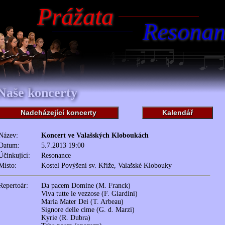
Prážata
Resonan
Naše koncerty
Nadcházející koncerty
Kalendář
Název:
Koncert ve Valašských Kloboukách
Datum:
5.7.2013 19:00
Účinkující:
Resonance
Místo:
Kostel Povýšení sv. Kříže, Valašské Klobouky
Repertoár:
Da pacem Domine (M. Franck)
Viva tutte le vezzose (F. Giardini)
Maria Mater Dei (T. Arbeau)
Signore delle cime (G. d. Marzi)
Kyrie (R. Dubra)