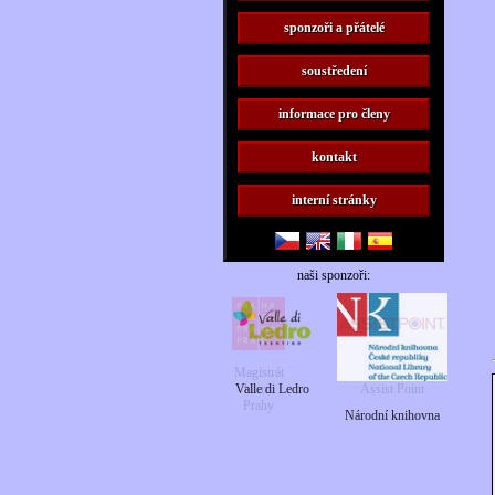
sponzoři a přátelé
soustředení
informace pro členy
kontakt
interní stránky
naši sponzoři:
Valle di Ledro
Národní knihovna